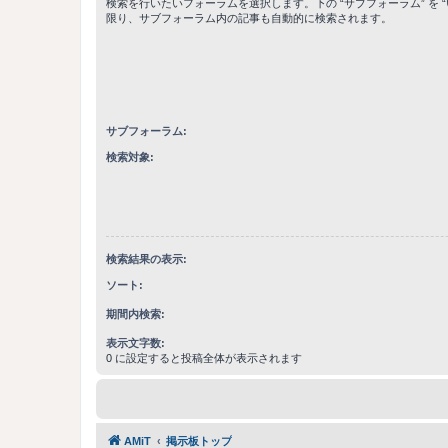
検索を行いたいフォーラムを選択します。下の “サブフォーラム” を “
限り、サブフォーラム内の記事も自動的に検索されます。
サブフォーラム:
検索対象:
検索結果の表示:
ソート:
期間内検索:
表示文字数:
0 に設定すると投稿全体が表示されます
AMiT
掲示板トップ