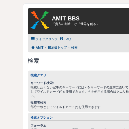
AMiT BBS
『貴方の創造』が『世界を創る』
クイックリンク
FAQ
AMiT
掲示板トップ
検索
検索
検索クエリ
キーワード検索:
検索したくない記事のキーワードには
-
をキーワードの直前に置いて
してワイルドカード(*)を使用できます。-* を使用する場合はクエリ
い。
投稿者検索:
部分一致としてワイルドカード(*)を使用できます
検索オプション
フォーラム: