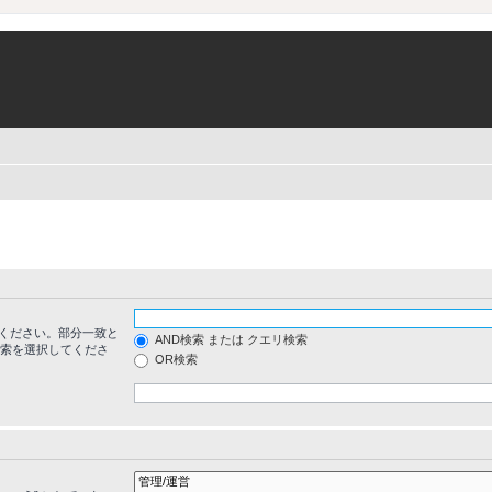
ください。部分一致と
AND検索 または クエリ検索
検索を選択してくださ
OR検索