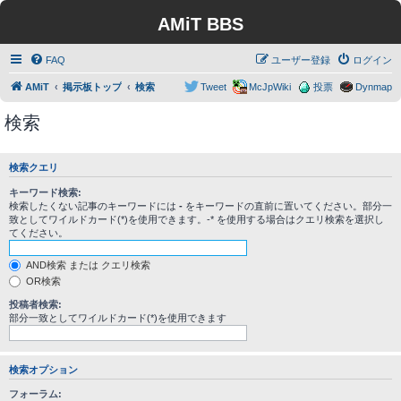
AMiT BBS
FAQ
ユーザー登録
ログイン
AMiT
掲示板トップ
検索
Tweet
McJpWiki
投票
Dynmap
検索
検索クエリ
キーワード検索:
検索したくない記事のキーワードには
-
をキーワードの直前に置いてください。部分一
致としてワイルドカード(*)を使用できます。-* を使用する場合はクエリ検索を選択し
てください。
AND検索 または クエリ検索
OR検索
投稿者検索:
部分一致としてワイルドカード(*)を使用できます
検索オプション
フォーラム: