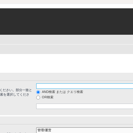
ください。部分一致と
AND検索 または クエリ検索
検索を選択してくださ
OR検索