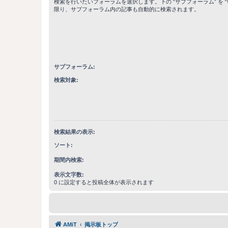
検索を行いたいフォーラムを選択します。下の “サブフォーラム” を “
限り、サブフォーラム内の記事も自動的に検索されます。
サブフォーラム:
検索対象:
検索結果の表示:
ソート:
期間内検索:
表示文字数:
0 に設定すると投稿全体が表示されます
AMiT
掲示板トップ