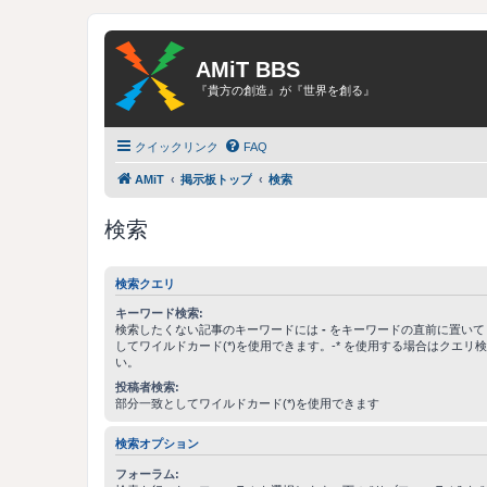
AMiT BBS
『貴方の創造』が『世界を創る』
クイックリンク
FAQ
AMiT
掲示板トップ
検索
検索
検索クエリ
キーワード検索:
検索したくない記事のキーワードには
-
をキーワードの直前に置いて
してワイルドカード(*)を使用できます。-* を使用する場合はクエリ
い。
投稿者検索:
部分一致としてワイルドカード(*)を使用できます
検索オプション
フォーラム: