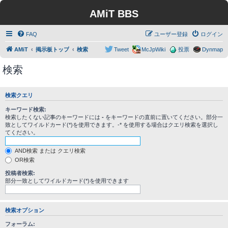
AMiT BBS
FAQ
ユーザー登録
ログイン
AMiT
掲示板トップ
検索
Tweet
McJpWiki
投票
Dynmap
検索
検索クエリ
キーワード検索:
検索したくない記事のキーワードには
-
をキーワードの直前に置いてください。部分一
致としてワイルドカード(*)を使用できます。-* を使用する場合はクエリ検索を選択し
てください。
AND検索 または クエリ検索
OR検索
投稿者検索:
部分一致としてワイルドカード(*)を使用できます
検索オプション
フォーラム: