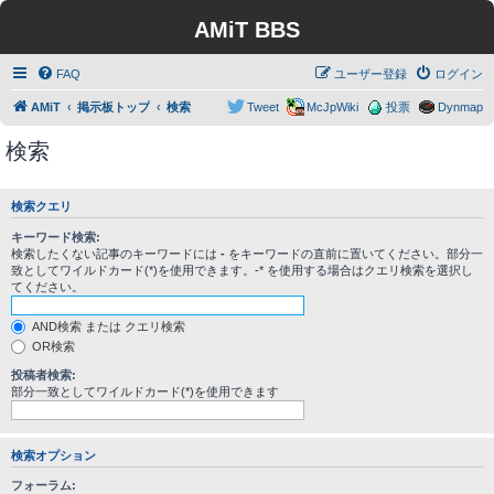
AMiT BBS
FAQ
ユーザー登録
ログイン
AMiT
掲示板トップ
検索
Tweet
McJpWiki
投票
Dynmap
検索
検索クエリ
キーワード検索:
検索したくない記事のキーワードには
-
をキーワードの直前に置いてください。部分一
致としてワイルドカード(*)を使用できます。-* を使用する場合はクエリ検索を選択し
てください。
AND検索 または クエリ検索
OR検索
投稿者検索:
部分一致としてワイルドカード(*)を使用できます
検索オプション
フォーラム: