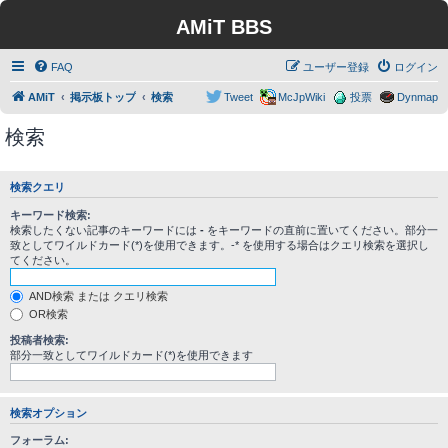
AMiT BBS
FAQ
ユーザー登録
ログイン
AMiT
掲示板トップ
検索
Tweet
McJpWiki
投票
Dynmap
検索
検索クエリ
キーワード検索:
検索したくない記事のキーワードには
-
をキーワードの直前に置いてください。部分一
致としてワイルドカード(*)を使用できます。-* を使用する場合はクエリ検索を選択し
てください。
AND検索 または クエリ検索
OR検索
投稿者検索:
部分一致としてワイルドカード(*)を使用できます
検索オプション
フォーラム: