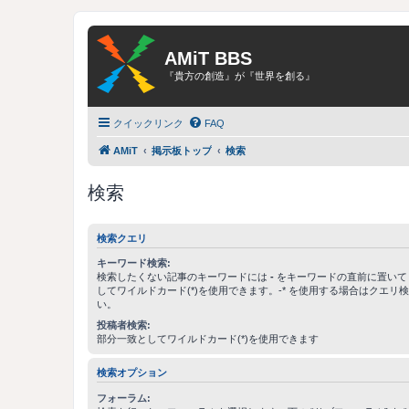
AMiT BBS
『貴方の創造』が『世界を創る』
クイックリンク
FAQ
AMiT
掲示板トップ
検索
検索
検索クエリ
キーワード検索:
検索したくない記事のキーワードには
-
をキーワードの直前に置いて
してワイルドカード(*)を使用できます。-* を使用する場合はクエリ
い。
投稿者検索:
部分一致としてワイルドカード(*)を使用できます
検索オプション
フォーラム: