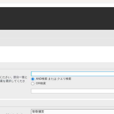
ください。部分一致と
AND検索 または クエリ検索
検索を選択してくださ
OR検索