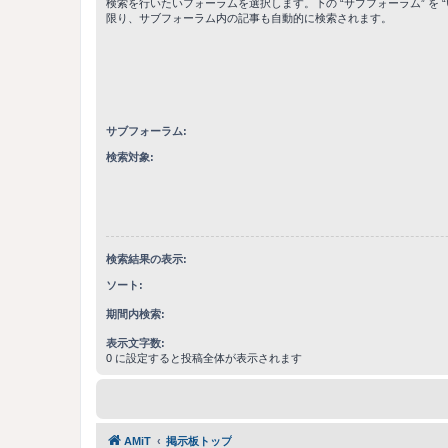
検索を行いたいフォーラムを選択します。下の “サブフォーラム” を “
限り、サブフォーラム内の記事も自動的に検索されます。
サブフォーラム:
検索対象:
検索結果の表示:
ソート:
期間内検索:
表示文字数:
0 に設定すると投稿全体が表示されます
AMiT
掲示板トップ