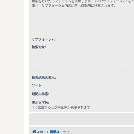
検索を行いたいフォーラムを選択します。下の “サブフォーラム” を “
限り、サブフォーラム内の記事も自動的に検索されます。
サブフォーラム:
検索対象:
検索結果の表示:
ソート:
期間内検索:
表示文字数:
0 に設定すると投稿全体が表示されます
AMiT
掲示板トップ