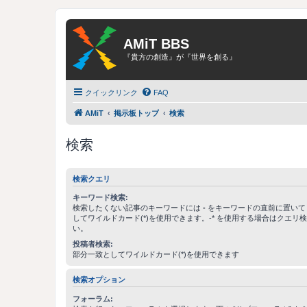
AMiT BBS
『貴方の創造』が『世界を創る』
クイックリンク
FAQ
AMiT
掲示板トップ
検索
検索
検索クエリ
キーワード検索:
検索したくない記事のキーワードには
-
をキーワードの直前に置いて
してワイルドカード(*)を使用できます。-* を使用する場合はクエリ
い。
投稿者検索:
部分一致としてワイルドカード(*)を使用できます
検索オプション
フォーラム: