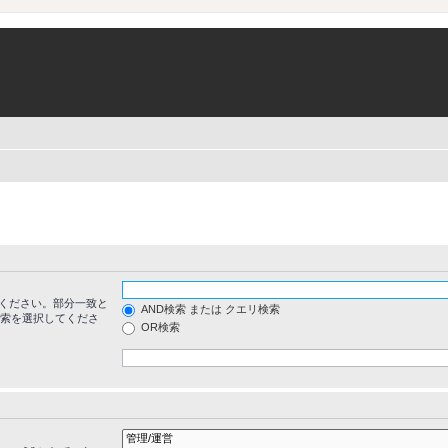
ください。部分一致と
AND検索 または クエリ検索
検索を選択してくださ
OR検索