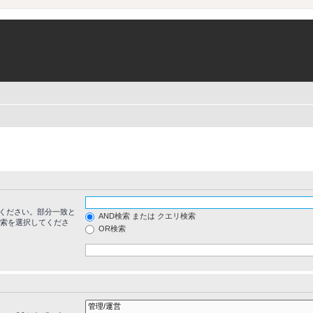
ください。部分一致と
AND検索 または クエリ検索
検索を選択してくださ
OR検索