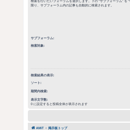
検索を行いたいフォーラムを選択します。下の “サブフォーラム” を “
限り、サブフォーラム内の記事も自動的に検索されます。
サブフォーラム:
検索対象:
検索結果の表示:
ソート:
期間内検索:
表示文字数:
0 に設定すると投稿全体が表示されます
AMiT
掲示板トップ