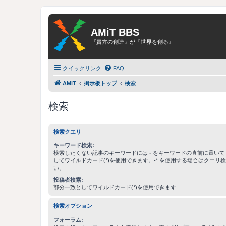
AMiT BBS
『貴方の創造』が『世界を創る』
クイックリンク
FAQ
AMiT
掲示板トップ
検索
検索
検索クエリ
キーワード検索:
検索したくない記事のキーワードには
-
をキーワードの直前に置いて
してワイルドカード(*)を使用できます。-* を使用する場合はクエリ
い。
投稿者検索:
部分一致としてワイルドカード(*)を使用できます
検索オプション
フォーラム: