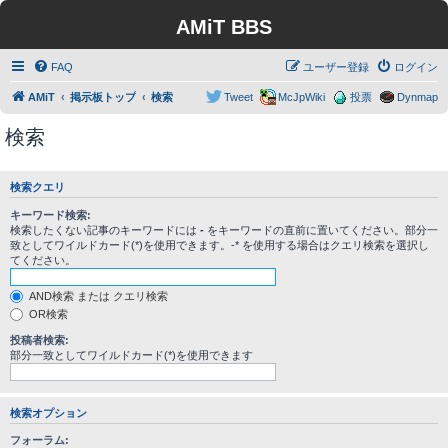
AMiT BBS
FAQ
ユーザー登録
ログイン
AMiT
掲示板トップ
検索
Tweet
McJpWiki
投票
Dynmap
検索
検索クエリ
キーワード検索:
検索したくない記事のキーワードには
-
をキーワードの直前に置いてください。部分一
致としてワイルドカード(*)を使用できます。-* を使用する場合はクエリ検索を選択し
てください。
AND検索 または クエリ検索
OR検索
投稿者検索:
部分一致としてワイルドカード(*)を使用できます
検索オプション
フォーラム: