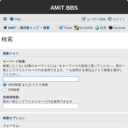
AMiT BBS
FAQ
ユーザー登録
ログイン
AMiT
掲示板トップ
検索
Tweet
McJpWiki
投票
Dynmap
検索
検索クエリ
キーワード検索:
検索したくない記事のキーワードには
-
をキーワードの直前に置いてください。部分一
致としてワイルドカード(*)を使用できます。-* を使用する場合はクエリ検索を選択し
てください。
AND検索 または クエリ検索
OR検索
投稿者検索:
部分一致としてワイルドカード(*)を使用できます
検索オプション
フォーラム: