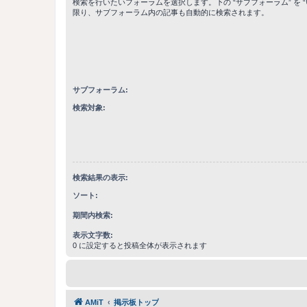
検索を行いたいフォーラムを選択します。下の “サブフォーラム” を “
限り、サブフォーラム内の記事も自動的に検索されます。
サブフォーラム:
検索対象:
検索結果の表示:
ソート:
期間内検索:
表示文字数:
0 に設定すると投稿全体が表示されます
AMiT
掲示板トップ