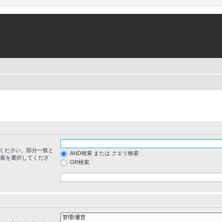
ください。部分一致と
AND検索 または クエリ検索
検索を選択してくださ
OR検索