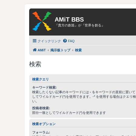
AMiT BBS
『貴方の創造』が『世界を創る』
クイックリンク
FAQ
AMiT
掲示板トップ
検索
検索
検索クエリ
キーワード検索:
検索したくない記事のキーワードには
-
をキーワードの直前に置いて
してワイルドカード(*)を使用できます。-* を使用する場合はクエリ
い。
投稿者検索:
部分一致としてワイルドカード(*)を使用できます
検索オプション
フォーラム: