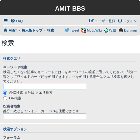
AMiT BBS
FAQ
ユーザー登録
ログイン
AMiT
掲示板トップ
検索
Tweet
McJpWiki
投票
Dynmap
検索
検索クエリ
キーワード検索:
検索したくない記事のキーワードには
-
をキーワードの直前に置いてください。部分一
致としてワイルドカード(*)を使用できます。-* を使用する場合はクエリ検索を選択し
てください。
AND検索 または クエリ検索
OR検索
投稿者検索:
部分一致としてワイルドカード(*)を使用できます
検索オプション
フォーラム: