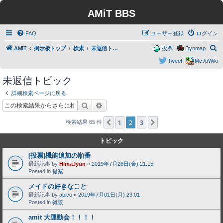
AMiT BBS
FAQ
ユーザー登録
ログイン
検
AMiT
掲示板トップ
検索
未返信トピック
投票
Dynmap
索
Tweet
McJpWiki
未返信トピック
詳細検索ページに戻る
検索
詳細検索
1
2
3
１つ前へ
次へ
検索結果 65 件
トピック
[投票]機能追加の順番
最新記事 by
HimaJyun
«
2019年7月26日(金) 21:15
Posted in
提案
メイドの好きなこと
最新記事 by
apico
«
2019年7月01日(月) 23:01
Posted in
雑談
amit 大運動会！！！！