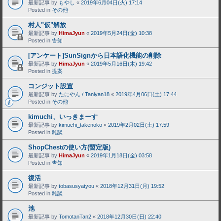
最新記事 by
もやし
«
2019年6月04日(火) 17:14
Posted in
その他
村人"仮"解放
最新記事 by
HimaJyun
«
2019年5月24日(金) 10:38
Posted in
告知
[アンケート]SunSignから日本語化機能の削除
最新記事 by
HimaJyun
«
2019年5月16日(木) 19:42
Posted in
提案
コンジット設置
最新記事 by
たにやん / Taniyan18
«
2019年4月06日(土) 17:44
Posted in
その他
kimuchi、いっきまーす
最新記事 by
kimuchi_takenoko
«
2019年2月02日(土) 17:59
Posted in
雑談
ShopChestの使い方(暫定版)
最新記事 by
HimaJyun
«
2019年1月18日(金) 03:58
Posted in
告知
復活
最新記事 by
tobasusyatyou
«
2018年12月31日(月) 19:52
Posted in
雑談
池
最新記事 by
TomotanTan2
«
2018年12月30日(日) 22:40