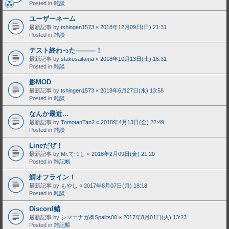
Posted in
雑談
ユーザーネーム
最新記事 by
tshingen1573
«
2018年12月09日(日) 21:31
Posted in
雑談
テスト終わった―――！
最新記事 by
stakesaitama
«
2018年10月13日(土) 16:31
Posted in
雑談
影MOD
最新記事 by
tshingen1573
«
2018年6月27日(水) 13:58
Posted in
雑談
なんか最近...
最新記事 by
TomotanTan2
«
2018年4月13日(金) 22:49
Posted in
雑談
Lineだぜ！
最新記事 by
Mr.てつし
«
2018年2月09日(金) 21:20
Posted in
雑記帳
鯖オフライン！
最新記事 by
もやし
«
2017年8月07日(月) 18:18
Posted in
雑談
Discord鯖
最新記事 by
シマエナガ@Spalits00
«
2017年8月01日(火) 13:23
Posted in
雑記帳