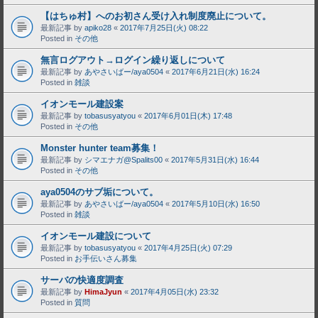
【はちゅ村】へのお初さん受け入れ制度廃止について。
最新記事 by
apiko28
«
2017年7月25日(火) 08:22
Posted in
その他
無言ログアウト→ログイン繰り返しについて
最新記事 by
あやさいばー/aya0504
«
2017年6月21日(水) 16:24
Posted in
雑談
イオンモール建設案
最新記事 by
tobasusyatyou
«
2017年6月01日(木) 17:48
Posted in
その他
Monster hunter team募集！
最新記事 by
シマエナガ@Spalits00
«
2017年5月31日(水) 16:44
Posted in
その他
aya0504のサブ垢について。
最新記事 by
あやさいばー/aya0504
«
2017年5月10日(水) 16:50
Posted in
雑談
イオンモール建設について
最新記事 by
tobasusyatyou
«
2017年4月25日(火) 07:29
Posted in
お手伝いさん募集
サーバの快適度調査
最新記事 by
HimaJyun
«
2017年4月05日(水) 23:32
Posted in
質問