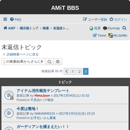
AMiT BBS
FAQ
ユーザー登録
ログイン
検
AMiT
掲示板トップ
検索
未返信トピック
投票
Dynmap
索
Tweet
McJpWiki
未返信トピック
詳細検索ページに戻る
検索
詳細検索
1
2
3
１つ前へ
検索結果 65 件
トピック
アイテム消失報告テンプレート
最新記事 by
HimaJyun
«
2017年2月04日(土) 01:52
Posted in
不具合/バグ報告
今度は整地！
最新記事 by
NAKASHI0131
«
2017年2月01日(水) 23:19
Posted in
お手伝いさん募集
ガーディアンを捕まえたい！！