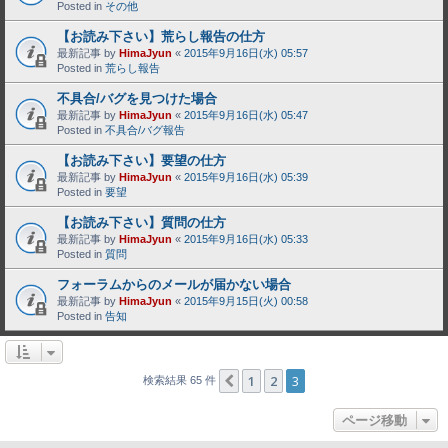
Posted in
その他
【お読み下さい】荒らし報告の仕方
最新記事 by
HimaJyun
«
2015年9月16日(水) 05:57
Posted in
荒らし報告
不具合/バグを見つけた場合
最新記事 by
HimaJyun
«
2015年9月16日(水) 05:47
Posted in
不具合/バグ報告
【お読み下さい】要望の仕方
最新記事 by
HimaJyun
«
2015年9月16日(水) 05:39
Posted in
要望
【お読み下さい】質問の仕方
最新記事 by
HimaJyun
«
2015年9月16日(水) 05:33
Posted in
質問
フォーラムからのメールが届かない場合
最新記事 by
HimaJyun
«
2015年9月15日(火) 00:58
Posted in
告知
1
2
3
１つ前へ
検索結果 65 件
ページ移動