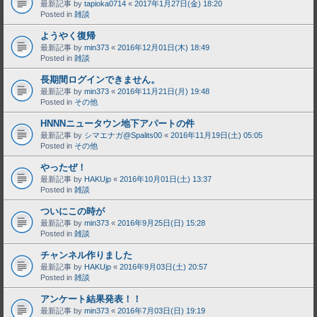
最新記事 by
tapioka0714
«
2017年1月27日(金) 18:20
Posted in
雑談
ようやく復帰
最新記事 by
min373
«
2016年12月01日(木) 18:49
Posted in
雑談
長期間ログインできません。
最新記事 by
min373
«
2016年11月21日(月) 19:48
Posted in
その他
HNNNニュータウン地下アパートの件
最新記事 by
シマエナガ@Spalits00
«
2016年11月19日(土) 05:05
Posted in
その他
やったぜ！
最新記事 by
HAKUjp
«
2016年10月01日(土) 13:37
Posted in
雑談
ついにこの時が
最新記事 by
min373
«
2016年9月25日(日) 15:28
Posted in
雑談
チャンネル作りました
最新記事 by
HAKUjp
«
2016年9月03日(土) 20:57
Posted in
雑談
アンケート結果発表！！
最新記事 by
min373
«
2016年7月03日(日) 19:19