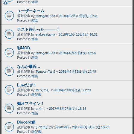
Posted in
雑談
ユーザーネーム
最新記事 by
tshingen1573
«
2018年12月09日(日) 21:31
Posted in
雑談
テスト終わった―――！
最新記事 by
stakesaitama
«
2018年10月13日(土) 16:31
Posted in
雑談
影MOD
最新記事 by
tshingen1573
«
2018年6月27日(水) 13:58
Posted in
雑談
なんか最近...
最新記事 by
TomotanTan2
«
2018年4月13日(金) 22:49
Posted in
雑談
Lineだぜ！
最新記事 by
Mr.てつし
«
2018年2月09日(金) 21:20
Posted in
雑記帳
鯖オフライン！
最新記事 by
もやし
«
2017年8月07日(月) 18:18
Posted in
雑談
Discord鯖
最新記事 by
シマエナガ@Spalits00
«
2017年8月01日(火) 13:23
Posted in
雑記帳