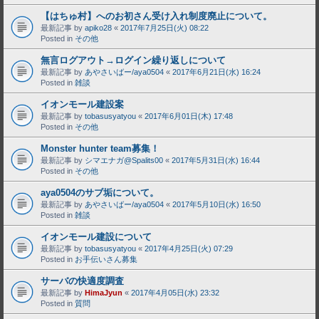
【はちゅ村】へのお初さん受け入れ制度廃止について。
最新記事 by
apiko28
«
2017年7月25日(火) 08:22
Posted in
その他
無言ログアウト→ログイン繰り返しについて
最新記事 by
あやさいばー/aya0504
«
2017年6月21日(水) 16:24
Posted in
雑談
イオンモール建設案
最新記事 by
tobasusyatyou
«
2017年6月01日(木) 17:48
Posted in
その他
Monster hunter team募集！
最新記事 by
シマエナガ@Spalits00
«
2017年5月31日(水) 16:44
Posted in
その他
aya0504のサブ垢について。
最新記事 by
あやさいばー/aya0504
«
2017年5月10日(水) 16:50
Posted in
雑談
イオンモール建設について
最新記事 by
tobasusyatyou
«
2017年4月25日(火) 07:29
Posted in
お手伝いさん募集
サーバの快適度調査
最新記事 by
HimaJyun
«
2017年4月05日(水) 23:32
Posted in
質問