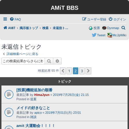
AMiT BBS
FAQ
ユーザー登録
ログイン
検
AMiT
掲示板トップ
検索
未返信トピック
投票
Dynmap
索
Tweet
McJpWiki
未返信トピック
詳細検索ページに戻る
検索
詳細検索
1
2
3
１つ前へ
次へ
検索結果 65 件
トピック
[投票]機能追加の順番
最新記事 by
HimaJyun
«
2019年7月26日(金) 21:15
Posted in
提案
メイドの好きなこと
最新記事 by
apico
«
2019年7月01日(月) 23:01
Posted in
雑談
amit 大運動会！！！！