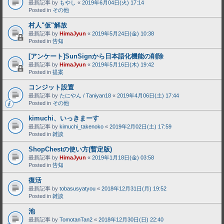
最新記事 by
もやし
«
2019年6月04日(火) 17:14
Posted in
その他
村人"仮"解放
最新記事 by
HimaJyun
«
2019年5月24日(金) 10:38
Posted in
告知
[アンケート]SunSignから日本語化機能の削除
最新記事 by
HimaJyun
«
2019年5月16日(木) 19:42
Posted in
提案
コンジット設置
最新記事 by
たにやん / Taniyan18
«
2019年4月06日(土) 17:44
Posted in
その他
kimuchi、いっきまーす
最新記事 by
kimuchi_takenoko
«
2019年2月02日(土) 17:59
Posted in
雑談
ShopChestの使い方(暫定版)
最新記事 by
HimaJyun
«
2019年1月18日(金) 03:58
Posted in
告知
復活
最新記事 by
tobasusyatyou
«
2018年12月31日(月) 19:52
Posted in
雑談
池
最新記事 by
TomotanTan2
«
2018年12月30日(日) 22:40