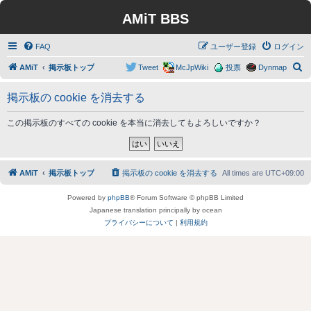
AMiT BBS
FAQ
ユーザー登録
ログイン
検
AMiT
掲示板トップ
Tweet
McJpWiki
投票
Dynmap
索
掲示板の cookie を消去する
この掲示板のすべての cookie を本当に消去してもよろしいですか？
AMiT
掲示板トップ
掲示板の cookie を消去する
All times are
UTC+09:00
Powered by
phpBB
® Forum Software © phpBB Limited
Japanese translation principally by ocean
プライバシーについて
|
利用規約