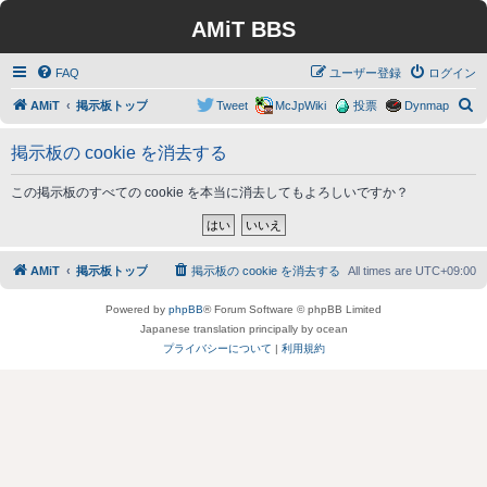
AMiT BBS
FAQ
ユーザー登録
ログイン
検
AMiT
掲示板トップ
Tweet
McJpWiki
投票
Dynmap
索
掲示板の cookie を消去する
この掲示板のすべての cookie を本当に消去してもよろしいですか？
AMiT
掲示板トップ
掲示板の cookie を消去する
All times are
UTC+09:00
Powered by
phpBB
® Forum Software © phpBB Limited
Japanese translation principally by ocean
プライバシーについて
|
利用規約