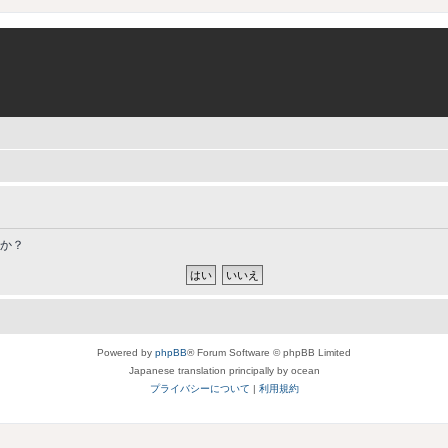
すか？
Powered by
phpBB
® Forum Software © phpBB Limited
Japanese translation principally by ocean
プライバシーについて
|
利用規約