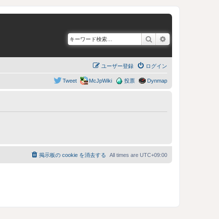
検索
詳細検索
ユーザー登録
ログイン
Tweet
McJpWiki
投票
Dynmap
掲示板の cookie を消去する
All times are
UTC+09:00