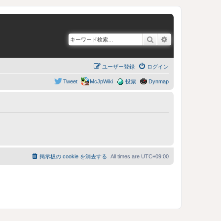
検索
詳細検索
ユーザー登録
ログイン
Tweet
McJpWiki
投票
Dynmap
掲示板の cookie を消去する
All times are
UTC+09:00