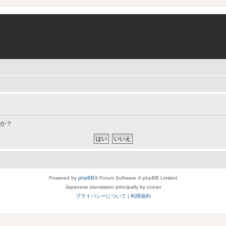
すか？
Powered by
phpBB
® Forum Software © phpBB Limited
Japanese translation principally by ocean
プライバシーについて
|
利用規約