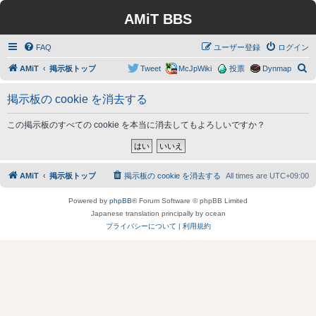
AMiT BBS
FAQ
ユーザー登録
ログイン
検
AMiT
掲示板トップ
Tweet
McJpWiki
投票
Dynmap
索
掲示板の cookie を消去する
この掲示板のすべての cookie を本当に消去してもよろしいですか？
AMiT
掲示板トップ
掲示板の cookie を消去する
All times are
UTC+09:00
Powered by
phpBB
® Forum Software © phpBB Limited
Japanese translation principally by ocean
プライバシーについて
|
利用規約