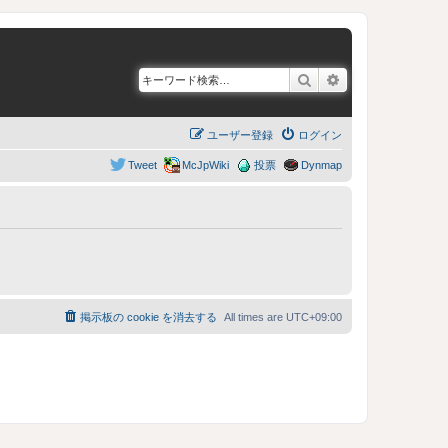
検索
詳細検索
ユーザー登録
ログイン
Tweet
McJpWiki
投票
Dynmap
掲示板の cookie を消去する
All times are
UTC+09:00