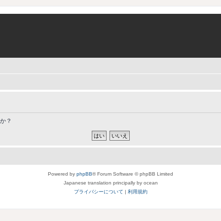
すか？
Powered by
phpBB
® Forum Software © phpBB Limited
Japanese translation principally by ocean
プライバシーについて
|
利用規約