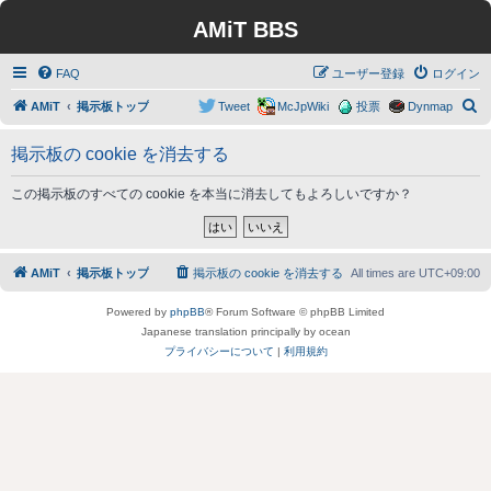
AMiT BBS
FAQ
ユーザー登録
ログイン
検
AMiT
掲示板トップ
Tweet
McJpWiki
投票
Dynmap
索
掲示板の cookie を消去する
この掲示板のすべての cookie を本当に消去してもよろしいですか？
AMiT
掲示板トップ
掲示板の cookie を消去する
All times are
UTC+09:00
Powered by
phpBB
® Forum Software © phpBB Limited
Japanese translation principally by ocean
プライバシーについて
|
利用規約