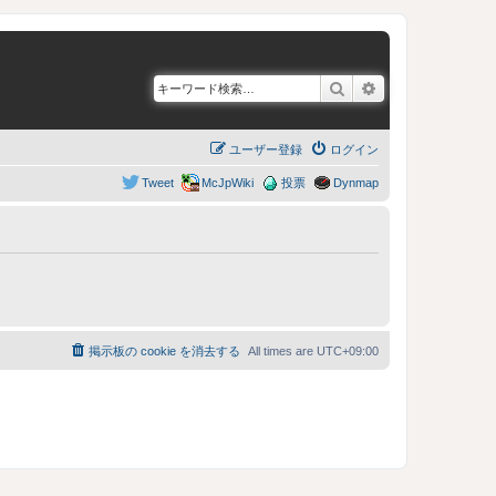
検索
詳細検索
ユーザー登録
ログイン
Tweet
McJpWiki
投票
Dynmap
掲示板の cookie を消去する
All times are
UTC+09:00