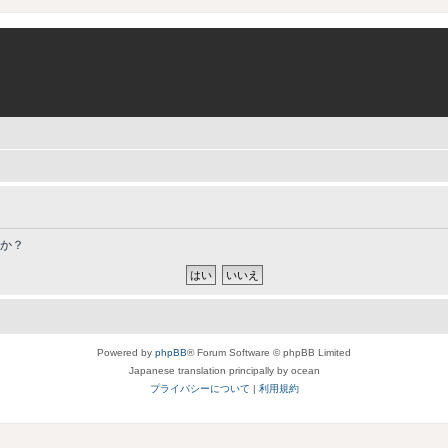
すか？
Powered by
phpBB
® Forum Software © phpBB Limited
Japanese translation principally by ocean
プライバシーについて
|
利用規約