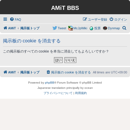
AMiT BBS
FAQ
ユーザー登録
ログイン
検
AMiT
掲示板トップ
Tweet
McJpWiki
投票
Dynmap
索
掲示板の cookie を消去する
この掲示板のすべての cookie を本当に消去してもよろしいですか？
AMiT
掲示板トップ
掲示板の cookie を消去する
All times are
UTC+09:00
Powered by
phpBB
® Forum Software © phpBB Limited
Japanese translation principally by ocean
プライバシーについて
|
利用規約