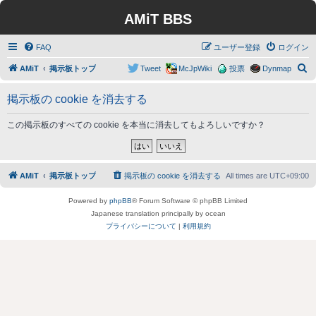
AMiT BBS
FAQ
ユーザー登録
ログイン
検
AMiT
掲示板トップ
Tweet
McJpWiki
投票
Dynmap
索
掲示板の cookie を消去する
この掲示板のすべての cookie を本当に消去してもよろしいですか？
AMiT
掲示板トップ
掲示板の cookie を消去する
All times are
UTC+09:00
Powered by
phpBB
® Forum Software © phpBB Limited
Japanese translation principally by ocean
プライバシーについて
|
利用規約