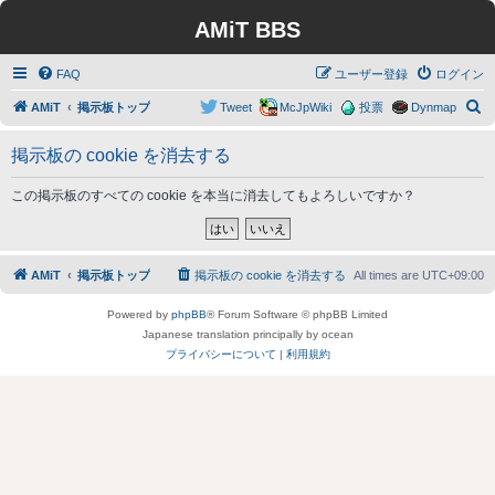
AMiT BBS
FAQ
ユーザー登録
ログイン
検
AMiT
掲示板トップ
Tweet
McJpWiki
投票
Dynmap
索
掲示板の cookie を消去する
この掲示板のすべての cookie を本当に消去してもよろしいですか？
AMiT
掲示板トップ
掲示板の cookie を消去する
All times are
UTC+09:00
Powered by
phpBB
® Forum Software © phpBB Limited
Japanese translation principally by ocean
プライバシーについて
|
利用規約