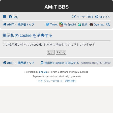
AMiT BBS
FAQ
ユーザー登録
ログイン
検
AMiT
掲示板トップ
Tweet
McJpWiki
投票
Dynmap
索
掲示板の cookie を消去する
この掲示板のすべての cookie を本当に消去してもよろしいですか？
AMiT
掲示板トップ
掲示板の cookie を消去する
All times are
UTC+09:00
Powered by
phpBB
® Forum Software © phpBB Limited
Japanese translation principally by ocean
プライバシーについて
|
利用規約