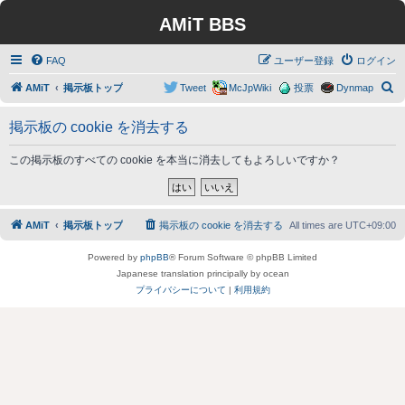
AMiT BBS
FAQ
ユーザー登録
ログイン
検
AMiT
掲示板トップ
Tweet
McJpWiki
投票
Dynmap
索
掲示板の cookie を消去する
この掲示板のすべての cookie を本当に消去してもよろしいですか？
AMiT
掲示板トップ
掲示板の cookie を消去する
All times are
UTC+09:00
Powered by
phpBB
® Forum Software © phpBB Limited
Japanese translation principally by ocean
プライバシーについて
|
利用規約