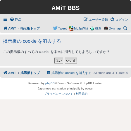
AMiT BBS
FAQ
ユーザー登録
ログイン
検
AMiT
掲示板トップ
Tweet
McJpWiki
投票
Dynmap
索
掲示板の cookie を消去する
この掲示板のすべての cookie を本当に消去してもよろしいですか？
AMiT
掲示板トップ
掲示板の cookie を消去する
All times are
UTC+09:00
Powered by
phpBB
® Forum Software © phpBB Limited
Japanese translation principally by ocean
プライバシーについて
|
利用規約