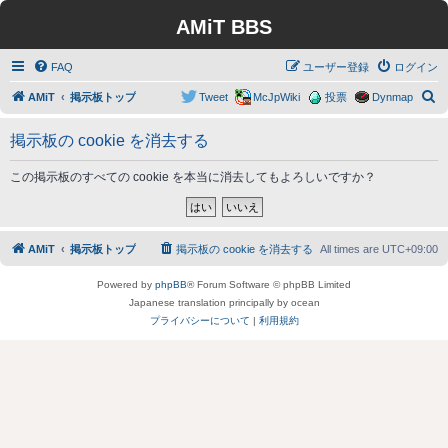
AMiT BBS
FAQ
ユーザー登録
ログイン
検
AMiT
掲示板トップ
Tweet
McJpWiki
投票
Dynmap
索
掲示板の cookie を消去する
この掲示板のすべての cookie を本当に消去してもよろしいですか？
AMiT
掲示板トップ
掲示板の cookie を消去する
All times are
UTC+09:00
Powered by
phpBB
® Forum Software © phpBB Limited
Japanese translation principally by ocean
プライバシーについて
|
利用規約