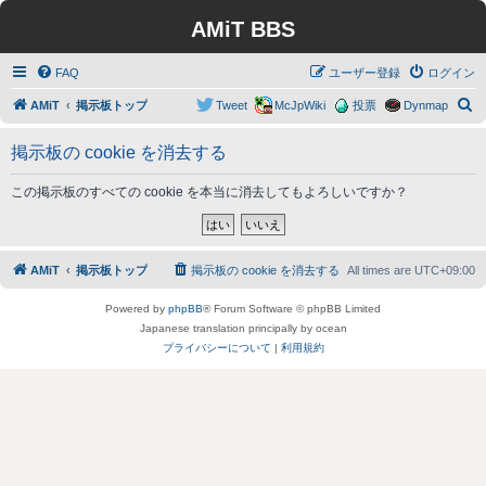
AMiT BBS
FAQ
ユーザー登録
ログイン
検
AMiT
掲示板トップ
Tweet
McJpWiki
投票
Dynmap
索
掲示板の cookie を消去する
この掲示板のすべての cookie を本当に消去してもよろしいですか？
AMiT
掲示板トップ
掲示板の cookie を消去する
All times are
UTC+09:00
Powered by
phpBB
® Forum Software © phpBB Limited
Japanese translation principally by ocean
プライバシーについて
|
利用規約