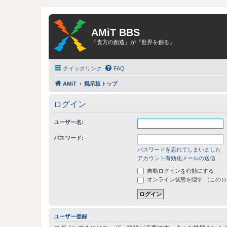
AMiT BBS
『貴方の創造』が『世界を創る』
クイックリンク
FAQ
AMiT
掲示板トップ
ログイン
ユーザー名:
パスワード:
パスワードを忘れてしまいました
アカウント有効化メールの送信
自動ログインを有効にする
オンライン状態を隠す （この
ユーザー登録