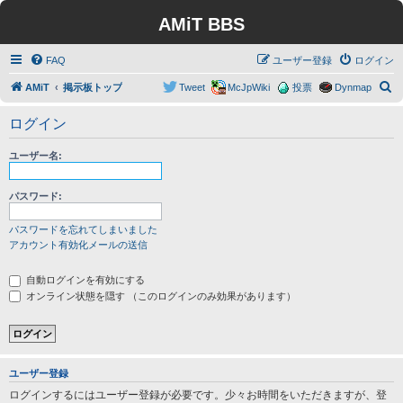
AMiT BBS
FAQ
ユーザー登録
ログイン
検
AMiT
掲示板トップ
Tweet
McJpWiki
投票
Dynmap
索
ログイン
ユーザー名:
パスワード:
パスワードを忘れてしまいました
アカウント有効化メールの送信
自動ログインを有効にする
オンライン状態を隠す （このログインのみ効果があります）
ユーザー登録
ログインするにはユーザー登録が必要です。少々お時間をいただきますが、登