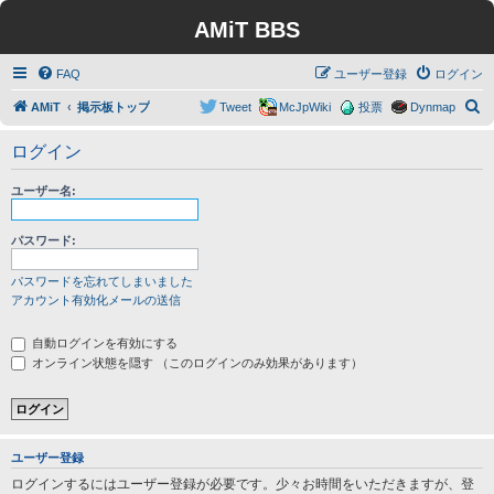
AMiT BBS
FAQ
ユーザー登録
ログイン
検
AMiT
掲示板トップ
Tweet
McJpWiki
投票
Dynmap
索
ログイン
ユーザー名:
パスワード:
パスワードを忘れてしまいました
アカウント有効化メールの送信
自動ログインを有効にする
オンライン状態を隠す （このログインのみ効果があります）
ユーザー登録
ログインするにはユーザー登録が必要です。少々お時間をいただきますが、登