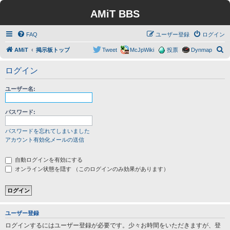
AMiT BBS
FAQ
ユーザー登録
ログイン
検
AMiT
掲示板トップ
Tweet
McJpWiki
投票
Dynmap
索
ログイン
ユーザー名:
パスワード:
パスワードを忘れてしまいました
アカウント有効化メールの送信
自動ログインを有効にする
オンライン状態を隠す （このログインのみ効果があります）
ユーザー登録
ログインするにはユーザー登録が必要です。少々お時間をいただきますが、登