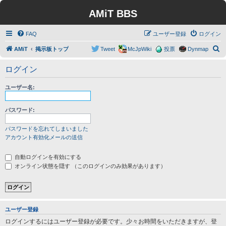
AMiT BBS
FAQ
ユーザー登録
ログイン
検
AMiT
掲示板トップ
Tweet
McJpWiki
投票
Dynmap
索
ログイン
ユーザー名:
パスワード:
パスワードを忘れてしまいました
アカウント有効化メールの送信
自動ログインを有効にする
オンライン状態を隠す （このログインのみ効果があります）
ユーザー登録
ログインするにはユーザー登録が必要です。少々お時間をいただきますが、登