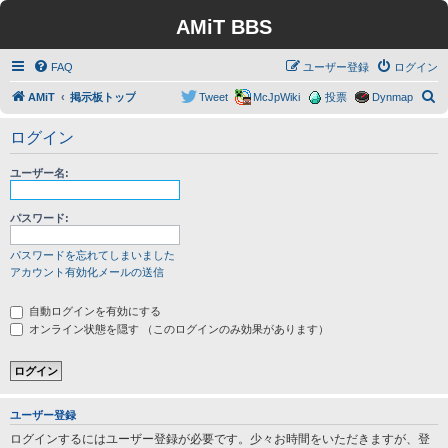
AMiT BBS
FAQ
ユーザー登録
ログイン
検
AMiT
掲示板トップ
Tweet
McJpWiki
投票
Dynmap
索
ログイン
ユーザー名:
パスワード:
パスワードを忘れてしまいました
アカウント有効化メールの送信
自動ログインを有効にする
オンライン状態を隠す （このログインのみ効果があります）
ユーザー登録
ログインするにはユーザー登録が必要です。少々お時間をいただきますが、登