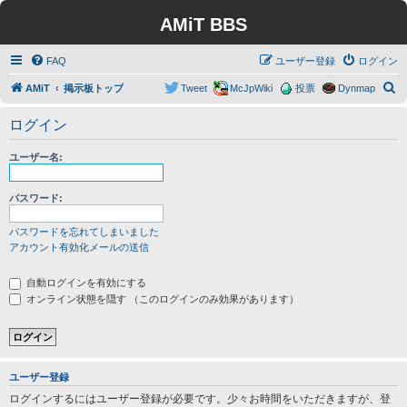
AMiT BBS
FAQ
ユーザー登録
ログイン
検
AMiT
掲示板トップ
Tweet
McJpWiki
投票
Dynmap
索
ログイン
ユーザー名:
パスワード:
パスワードを忘れてしまいました
アカウント有効化メールの送信
自動ログインを有効にする
オンライン状態を隠す （このログインのみ効果があります）
ユーザー登録
ログインするにはユーザー登録が必要です。少々お時間をいただきますが、登