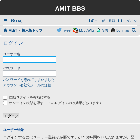
AMiT BBS
FAQ
ユーザー登録
ログイン
検
AMiT
掲示板トップ
Tweet
McJpWiki
投票
Dynmap
索
ログイン
ユーザー名:
パスワード:
パスワードを忘れてしまいました
アカウント有効化メールの送信
自動ログインを有効にする
オンライン状態を隠す （このログインのみ効果があります）
ユーザー登録
ログインするにはユーザー登録が必要です。少々お時間をいただきますが、登