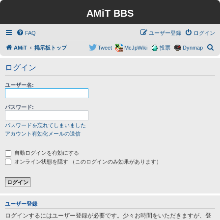
AMiT BBS
FAQ
ユーザー登録
ログイン
検
AMiT
掲示板トップ
Tweet
McJpWiki
投票
Dynmap
索
ログイン
ユーザー名:
パスワード:
パスワードを忘れてしまいました
アカウント有効化メールの送信
自動ログインを有効にする
オンライン状態を隠す （このログインのみ効果があります）
ユーザー登録
ログインするにはユーザー登録が必要です。少々お時間をいただきますが、登