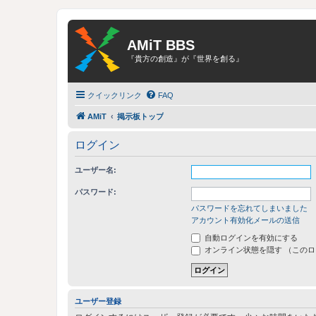
AMiT BBS
『貴方の創造』が『世界を創る』
クイックリンク
FAQ
AMiT
掲示板トップ
ログイン
ユーザー名:
パスワード:
パスワードを忘れてしまいました
アカウント有効化メールの送信
自動ログインを有効にする
オンライン状態を隠す （この
ユーザー登録