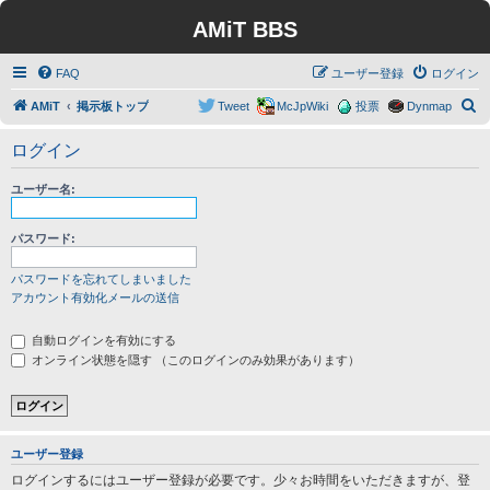
AMiT BBS
FAQ
ユーザー登録
ログイン
検
AMiT
掲示板トップ
Tweet
McJpWiki
投票
Dynmap
索
ログイン
ユーザー名:
パスワード:
パスワードを忘れてしまいました
アカウント有効化メールの送信
自動ログインを有効にする
オンライン状態を隠す （このログインのみ効果があります）
ユーザー登録
ログインするにはユーザー登録が必要です。少々お時間をいただきますが、登