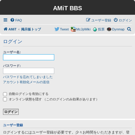
AMiT BBS
FAQ
ユーザー登録
ログイン
検
AMiT
掲示板トップ
Tweet
McJpWiki
投票
Dynmap
索
ログイン
ユーザー名:
パスワード:
パスワードを忘れてしまいました
アカウント有効化メールの送信
自動ログインを有効にする
オンライン状態を隠す （このログインのみ効果があります）
ユーザー登録
ログインするにはユーザー登録が必要です。少々お時間をいただきますが、登