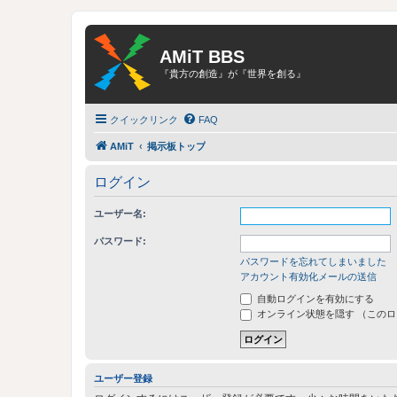
AMiT BBS
『貴方の創造』が『世界を創る』
クイックリンク
FAQ
AMiT
掲示板トップ
ログイン
ユーザー名:
パスワード:
パスワードを忘れてしまいました
アカウント有効化メールの送信
自動ログインを有効にする
オンライン状態を隠す （この
ユーザー登録