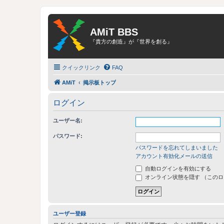
AMiT BBS
『貴方の創造』が『世界を創る』
クイックリンク
FAQ
AMiT
掲示板トップ
ログイン
ユーザー名:
パスワード:
パスワードを忘れてしまいました
アカウント有効化メールの送信
自動ログインを有効にする
オンライン状態を隠す （この
ユーザー登録