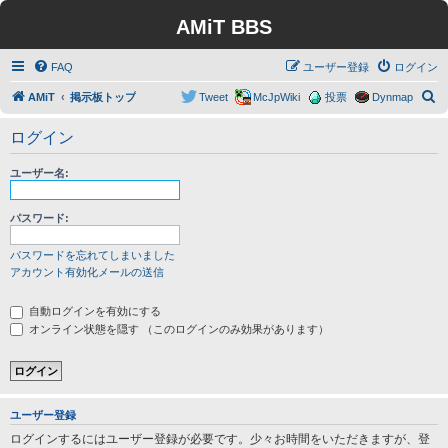
AMiT BBS
FAQ
ユーザー登録
ログイン
検
AMiT
掲示板トップ
Tweet
McJpWiki
投票
Dynmap
索
ログイン
ユーザー名:
パスワード:
パスワードを忘れてしまいました
アカウント有効化メールの送信
自動ログインを有効にする
オンライン状態を隠す （このログインのみ効果があります）
ユーザー登録
ログインするにはユーザー登録が必要です。少々お時間をいただきますが、登