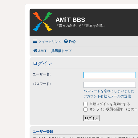
AMiT BBS
『貴方の創造』が『世界を創る』
クイックリンク
FAQ
AMiT
掲示板トップ
ログイン
ユーザー名:
パスワード:
パスワードを忘れてしまいました
アカウント有効化メールの送信
自動ログインを有効にする
オンライン状態を隠す （この
ユーザー登録