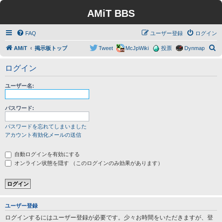
AMiT BBS
FAQ
ユーザー登録
ログイン
検
AMiT
掲示板トップ
Tweet
McJpWiki
投票
Dynmap
索
ログイン
ユーザー名:
パスワード:
パスワードを忘れてしまいました
アカウント有効化メールの送信
自動ログインを有効にする
オンライン状態を隠す （このログインのみ効果があります）
ユーザー登録
ログインするにはユーザー登録が必要です。少々お時間をいただきますが、登