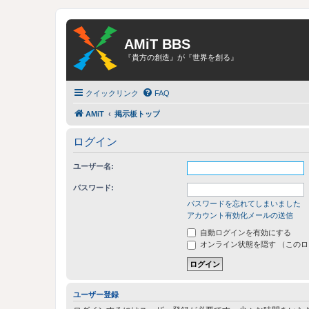
AMiT BBS
『貴方の創造』が『世界を創る』
クイックリンク
FAQ
AMiT
掲示板トップ
ログイン
ユーザー名:
パスワード:
パスワードを忘れてしまいました
アカウント有効化メールの送信
自動ログインを有効にする
オンライン状態を隠す （この
ユーザー登録